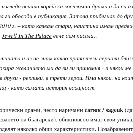
изгледа всички корейски костюмни драми и да си из
 ги обособи в публикация. Затова прибегнах до дру
2010 г. – като казвам стари, наистина имам предвид
и
Jewell In The Palace
вече съм писала).
стината и аз не знам какво прави тези сериали близ
окира желанието ми да ви ги припомня - в някои ме
 в други - реплики, в трети герои. Има някои, на к
ащ - като самата история всъщност.
сагюк / sageuk
орически драми, често наричани
(да
сването на български), обикновено имат свои уника
поделят няколко общи характеристики. Позабравени