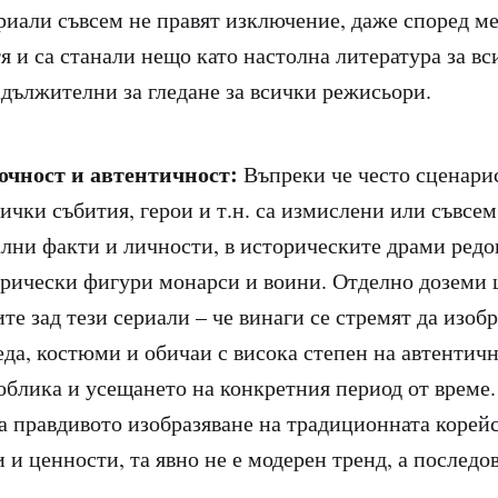
риали съвсем не правят изключение, даже според ме
я и са станали нещо като настолна литература за вс
адължителни за гледане за всички режисьори.
очност и автентичност:
Въпреки че често сценари
сички събития, герои и т.н. са измислени или съвсе
ални факти и личности, в историческите драми ред
рически фигури монарси и воини. Отделно доземи
те зад тези сериали – че винаги се стремят да изобр
еда, костюми и обичаи с висока степен на автентичн
 облика и усещането на конкретния период от време
а правдивото изобразяване на традиционната корейс
 и ценности, та явно не е модерен тренд, а последо