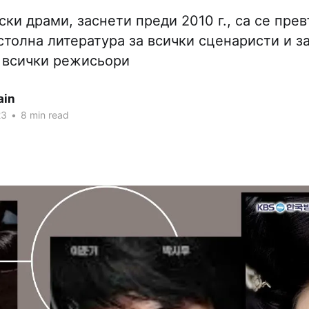
ски драми, заснети преди 2010 г., са се пре
столна литература за всички сценаристи и 
а всички режисьори
ain
23
•
8 min read