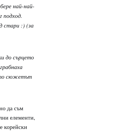
бере най-най-
г подход.
 стари :) (за
ки до сърцето
 грабнаха
оито сюжетът
но да съм
лни елементи,
те корейски