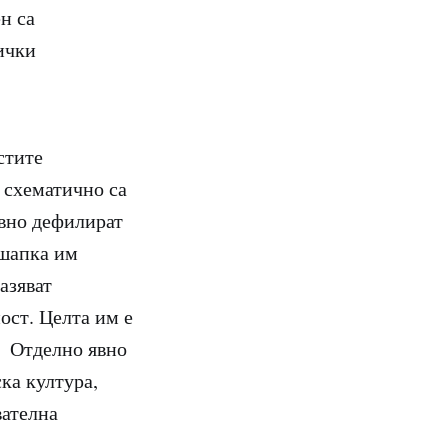
н са
ички
стите
м схематично са
овно дефилират
 шапка им
азяват
ост. Целта им е
. Отделно явно
ка култура,
вателна