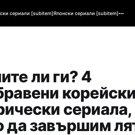
ски сериали [subitem]
Японски сериали [subitem]
ите ли ги? 4
бравени корейск
рически сериала,
о да завършим ля