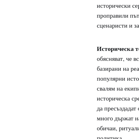
исторически се
проправили път
сценаристи и з
Историческа т
обясняват, че в
базирани на ре
популярни исто
свалям на екипи
историческа ср
да пресъздадат
много държат н
обичаи, ритуали
политика.