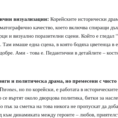
ични визуализации:
Корейските исторически драм
ематографично качество, което включва спиращи дъ
рци и визуално поразителни сцени. Който е гледал
. Там имаше една сцена, в която бодяха цветенца в е
добре. Ами - това е. Педантични в детайлите – кост
иги и политическа драма, но премесени с чисто
Thrones, но по корейски, е работата в историческите
 се въртят около дворцова политика, битки за насле
 пък за сметка на това никога не пропускат да доб
д към динамиката между героите – любов, приятелс