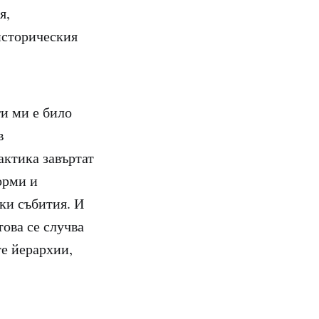
я,
историческия
и ми е било
в
актика завъртат
орми и
ски събития. И
това се случва
те йерархии,