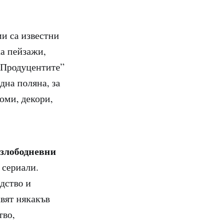
и са известни
ха пейзажи,
 “Продуцентите”
дна поляна, за
юми, декори,
 злободневни
 сериали.
дство и
авят някакъв
тво,