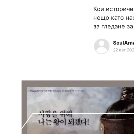
Кои историче
нещо като на
за гледане з
SoulAm
22 авг 20