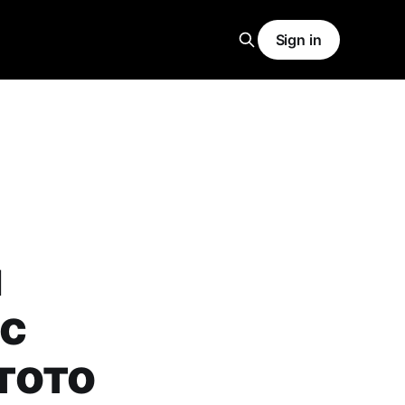
Sign in
и
 с
тото