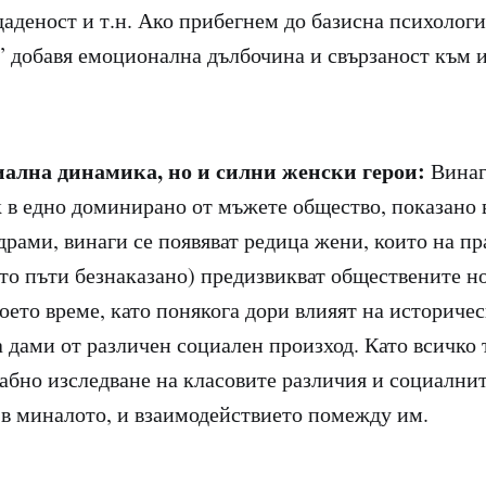
аденост и т.н. Ако прибегнем до базисна психологи
” добавя емоционална дълбочина и свързаност към 
иална динамика, но и силни женски герои:
Винаг
к в едно доминирано от мъжете общество, показано 
рами, винаги се появяват редица жени, които на пр
сто пъти безнаказано) предизвикват обществените н
оето време, като понякога дори влияят на историче
 дами от различен социален произход. Като всичко 
абно изследване на класовите различия и социални
в миналото, и взаимодействието помежду им.