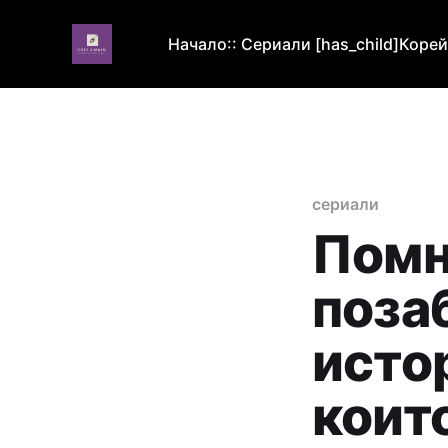
Начало
:: Сериали [has_child]
Корей
сериали
Помн
поза
исто
коит