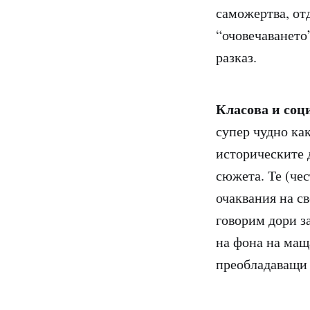
саможертва, отд
“очовечаването
разказ.
Класова и соц
супер чудно ка
историческите д
сюжета. Те (че
очаквания на св
говорим дори за
на фона на мащ
преобладаващи 