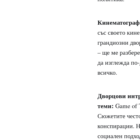
Кинематограф
със своето кин
грандиозни дво
– ще ме разбере
да изглежда по-
всичко.
Дворцови интр
теми:
Game of 
Сюжетите често
конспирации. Но
социален подхо