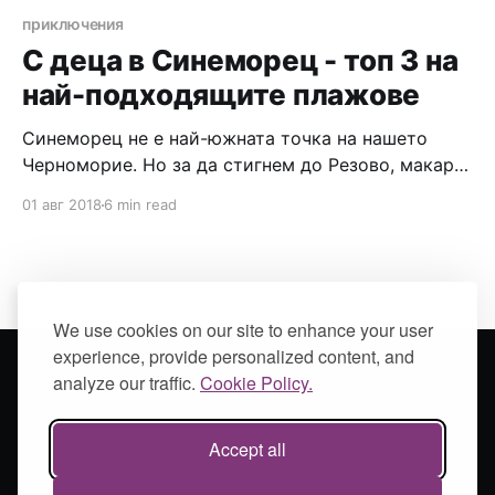
приключения
С деца в Синеморец - топ 3 на
най-подходящите плажове
Синеморец не е най-южната точка на нашето
Черноморие. Но за да стигнем до Резово, макар и
изключително близо, трябваше да се надрусам с
01 авг 2018
6 min read
още 2-3 “Мента, глог и валериана”. А това
сериозно щеше да затрудни функционирането ми
и да натовари клетия ми мъж с още повече
дейности около
We use cookies on our site to enhance your user
experience, provide personalized content, and
analyze our traffic.
Cookie Policy.
SOULAMAIN
© 2026
Powered by Ghost
Accept all