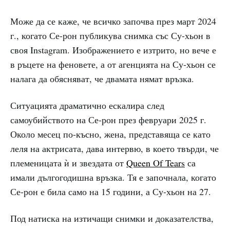
Може да се каже, че всичко започва през март 2024
г., когато Се-рон публикува снимка със Су-хьон в
своя Instagram. Изображението е изтрито, но вече е
в ръцете на феновете, а от агенцията на Су-хьон се
налага да обясняват, че двамата нямат връзка.
Ситуацията драматично ескалира след
самоубийството на Се-рон през февруари 2025 г.
Около месец по-късно, жена, представяща се като
леля на актрисата, дава интервю, в което твърди, че
племеницата ѝ и звездата от
Queen Of Tears
са
имали дългогодишна връзка. Тя е започнала, когато
Се-рон е била само на 15 години, а Су-хьон на 27.
Под натиска на изтичащи снимки и доказателства,