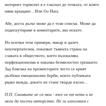
интернет тормозът я е тласнал до точката, от която
няма връщане…Или Go Hara.
Абе, доста дълъг може да е този списък. Може да
подискутираме в коментарите, ако искате.
Но всички тези примери, макар и далеч
неизчерпателни, показват тъмната страна на
славата в обществото, което възхвалява
перфекционизма и наказва безмилостно грешките.
Зад блясъка на прожекторите често се крият
дълбоки емоционални борби, които публиката
рядко вижда, докато не стане твърде късно...
П.П. Снимките не са мои - взех ги от нета и не
мога да посоча авторство. Не ги използвам с