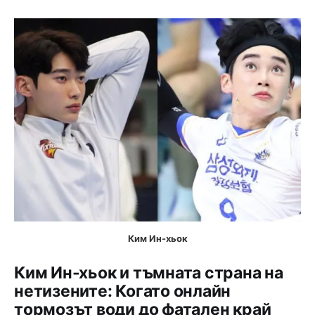
Ким Ин-хьок
Ким Ин-хьок и тъмната страна на
нетизените: Когато онлайн
тормозът води до фатален край