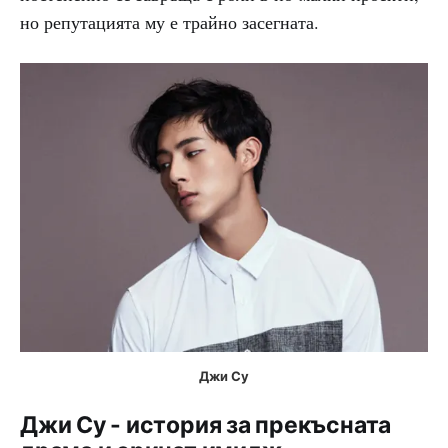
но репутацията му е трайно засегната.
Джи Су
Джи Су - история за прекъсната