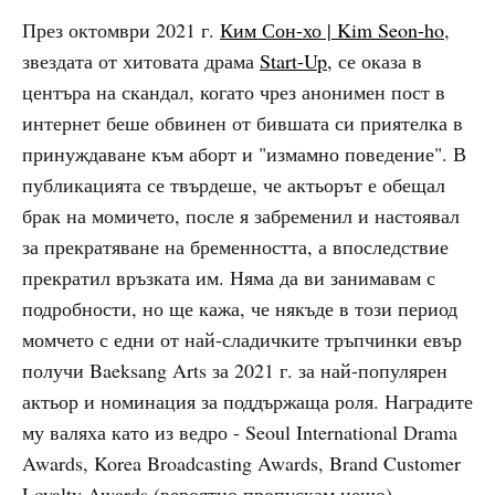
През октомври 2021 г.
Ким Сон-хо | Kim Seon-ho
,
звездата от хитовата драма
Start-Up
, се оказа в
центъра на скандал, когато чрез анонимен пост в
интернет беше обвинен от бившата си приятелка в
принуждаване към аборт и "измамно поведение". В
публикацията се твърдеше, че актьорът е обещал
брак на момичето, после я забременил и настоявал
за прекратяване на бременността, а впоследствие
прекратил връзката им. Няма да ви занимавам с
подробности, но ще кажа, че някъде в този период
момчето с едни от най-сладичките тръпчинки евър
получи Baeksang Arts за 2021 г. за най-популярен
актьор и номинация за поддържаща роля. Наградите
му валяха като из ведро - Seoul International Drama
Awards, Korea Broadcasting Awards, Brand Customer
Loyalty Awards (вероятно пропускам нещо).