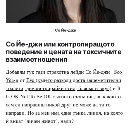
Со Йе-джи
Со Йе-джи или контролиращото
поведение и цената на токсичните
взаимоотношения
Добавям тук тази страхотна лейди
Со Йе-джи | Seo
Yea-ji
от
Eve (където разходи доста зашеметителни
тоалети, демонстрирайки стил, блясък и вкус)
и It
Is OK Not To Be OK с ясното съзнание, че каквото
сам си направиш никой друг не може да ти го
направи. Но за мен има една тънка линия, на която
ѝ викат "личен живот", нали?