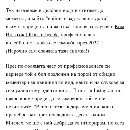
Тук нагазваме в дълбоки води и стигаме до
момента, в който "войните зад клавиатурата"
взимат поредната си жертва. Говоря за случая с
Ким
Ин-хьок | Kim In-hyеok
, професионален
волейболист, който се самоуби през 2022 г.
(Нарочно съм сложила тази снимка!)
През по-голямата част от професионалната си
кариера той е бил подложен на порой от обидни
коментари за външния си вид, както и на слухове за
сексуалната му идентичност. В пост в Instagram по
някое време преди да се самоубие, той моли
нетизените: "Всички тези недоразумения, които
пренебрегвах през последните десет години.
Мислех, че ще е най-добре да ги игнорирам, но сега