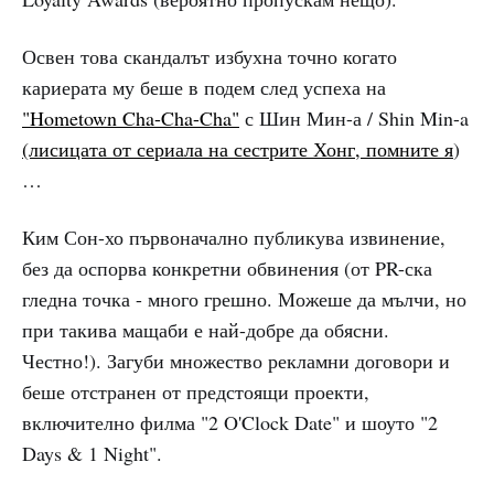
Освен това скандалът избухна точно когато
кариерата му беше в подем след успеха на
"Hometown Cha-Cha-Cha"
с Шин Мин-а / Shin Min-a
(лисицата от сериала на сестрите Хонг, помните я
)
…
Ким Сон-хо първоначално публикува извинение,
без да оспорва конкретни обвинения (от PR-ска
гледна точка - много грешно. Можеше да мълчи, но
при такива мащаби е най-добре да обясни.
Честно!). Загуби множество рекламни договори и
беше отстранен от предстоящи проекти,
включително филма "2 O'Clock Date" и шоуто "2
Days & 1 Night".