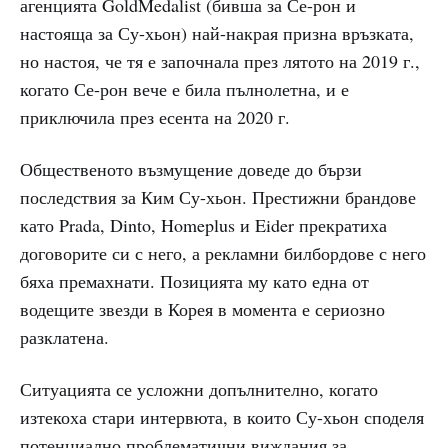
агенцията GoldMedalist (бивша за Се-рон и
настояща за Су-хьон) най-накрая призна връзката,
но настоя, че тя е започнала през лятото на 2019 г.,
когато Се-рон вече е била пълнолетна, и е
приключила през есента на 2020 г.
Общественото възмущение доведе до бързи
последствия за Ким Су-хьон. Престижни брандове
като Prada, Dinto, Homeplus и Eider прекратиха
договорите си с него, а рекламни билбордове с него
бяха премахнати. Позицията му като една от
водещите звезди в Корея в момента е сериозно
разклатена.
Ситуацията се усложни допълнително, когато
изтекоха стари интервюта, в които Су-хьон споделя
потенциално проблематични виждания за