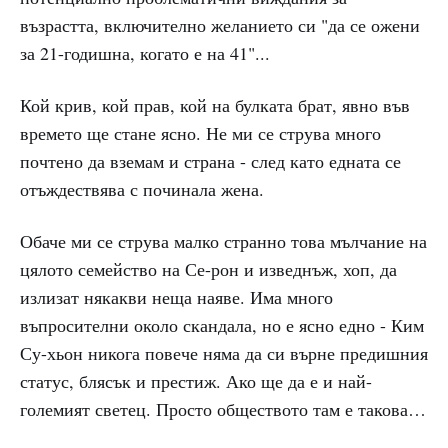
възрастта, включително желанието си "да се ожени
за 21-годишна, когато е на 41"...
Кой крив, кой прав, кой на булката брат, явно във
времето ще стане ясно. Не ми се струва много
почтено да вземам и страна - след като едната се
отъждествява с починала жена.
Обаче ми се струва малко странно това мълчание на
цялото семейство на Се-рон и изведнъж, хоп, да
излизат някакви неща наяве. Има много
въпросителни около скандала, но е ясно едно - Ким
Су-хьон никога повече няма да си върне предишния
статус, блясък и престиж. Ако ще да е и най-
големият светец. Просто обществото там е такова…