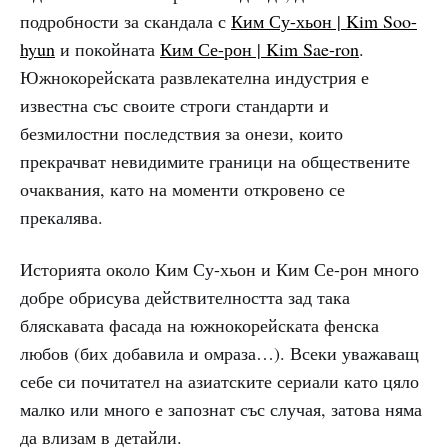
подробности за скандала с
Ким Су-хьон | Kim Soo-
hyun
и покойната
Ким Се-рон | Kim Sae-ron
.
Южнокорейската развлекателна индустрия е
известна със своите строги стандарти и
безмилостни последствия за онези, които
прекрачват невидимите граници на обществените
очаквания, като на моменти откровено се
прекалява.
Историята около Ким Су-хьон и Ким Се-рон много
добре обрисува действителността зад така
бляскавата фасада на южнокорейската фенска
любов (бих добавила и омраза…). Всеки уважаващ
себе си почитател на азиатските сериали като цяло
малко или много е запознат със случая, затова няма
да влизам в детайли.