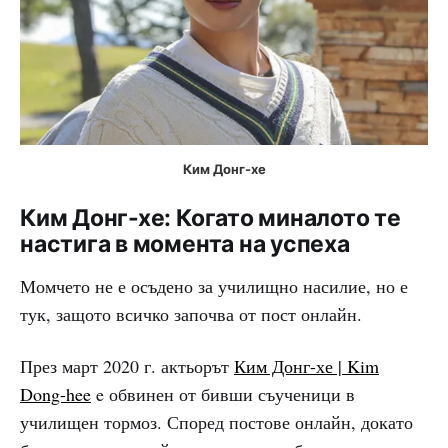
Ким Донг-хе
Ким Донг-хе: Когато миналото те
настига в момента на успеха
Момчето не е осъдено за училищно насилие, но е
тук, защото всичко започва от пост онлайн.
През март 2020 г. актьорът
Ким Донг-хе | Kim
Dong-hee
e обвинен от бивши съученици в
училищен тормоз. Според постове онлайн, докато