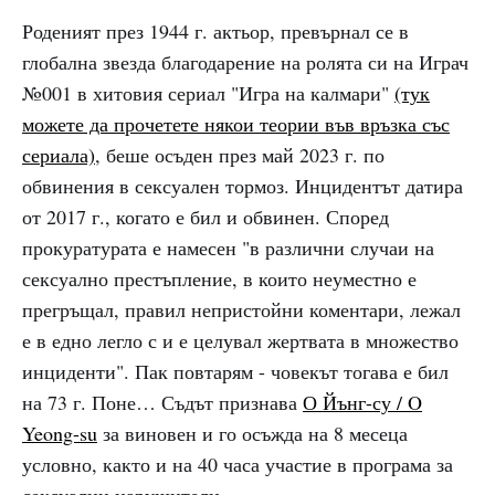
Роденият през 1944 г. актьор, превърнал се в
глобална звезда благодарение на ролята си на Играч
№001 в хитовия сериал "Игра на калмари"
(тук
можете да прочетете някои теории във връзка със
сериала)
, беше осъден през май 2023 г. по
обвинения в сексуален тормоз. Инцидентът датира
от 2017 г., когато е бил и обвинен. Според
прокуратурата е намесен "в различни случаи на
сексуално престъпление, в които неуместно е
прегръщал, правил непристойни коментари, лежал
е в едно легло с и е целувал жертвата в множество
инциденти". Пак повтарям - човекът тогава е бил
на 73 г. Поне… Съдът признава
О Йънг-су / O
Yeong-su
за виновен и го осъжда на 8 месеца
условно, както и на 40 часа участие в програма за
сексуални нарушители.