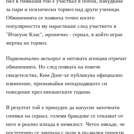
бил в гимназия той е участвал в побои, изнудване
за пари и психически тормоз над други ученици.
Обвиненията се появиха точно когато
популярността му нарастваше след участието в
"Итаеуон Клас", иронично - сериал, в който играе
жертва на тормоз.
Първоначално актьорът и неговата агенция отричат
обвиненията. Но след появата на повече
свидетелства, Ким Донг-хе публикува официално
извинение, признавайки неподходящото си
поведение през юношеските години.
В резултат той е принуден да напусне започнати
снимки на сериал, големи брандове се отказват от
него и реално изпада в немилост. Четох някъде, че
постепенно се завръща с роли в по-малки проекти,