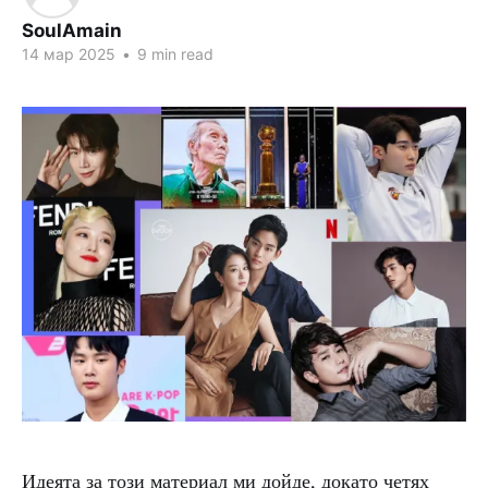
SoulAmain
14 мар 2025
•
9 min read
Идеята за този материал ми дойде, докато четях