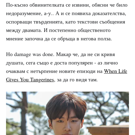
По-късно обвинителката се извини, обясни че било
недоразумение, а-у.. А и се появиха доказателства,
оспорващи твърденията, като текстови съобщения
между двамата. И постепенно общественото
мнение започна да се обръща в негова полза.
Но damage was done. Макар че, да не си кривя
душата, сега също е доста популярен - аз лично
очаквам с нетърпение новите епизоди на
When Life
Gives You Tangerines
, за да го видя там.