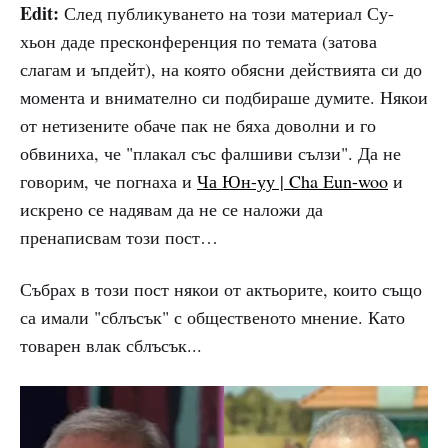
Edit:
След публикуването на този материал Су-
хьон даде пресконференция по темата (затова
слагам и ъпдейт), на която обясни действията си до
момента и внимателно си подбираше думите. Някои
от нетизените обаче пак не бяха доволни и го
обвиниха, че "плакал със фалшиви сълзи". Да не
говорим, че погнаха и
Ча Юн-уу | Cha Eun-woo
и
искрено се надявам да не се наложи да
пренаписвам този пост…
Събрах в този пост някои от актьорите, които също
са имали "сблъсък" с общественото мнение. Като
товарен влак сблъсък...