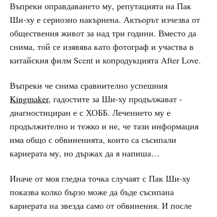
Въпреки оправдаването му, репутацията на Пак
Ши-ху е сериозно накърнена. Актьорът изчезва от
обществения живот за над три години. Вместо да
снима, той се изявява като фотограф и участва в
китайския филм Scent и копродукцията After Love.
Въпреки че снима сравнително успешния
Kingmaker
, гадостите за Ши-ху продължават -
диагностициран е с ХОББ. Лечението му е
продължително и тежко и не, че тази информация
има общо с обвиненията, които са съсипали
кариерата му, но държах да я напиша…
Иначе от моя гледна точка случаят с Пак Ши-ху
показва колко бързо може да бъде съсипана
кариерата на звезда само от обвинения. И после