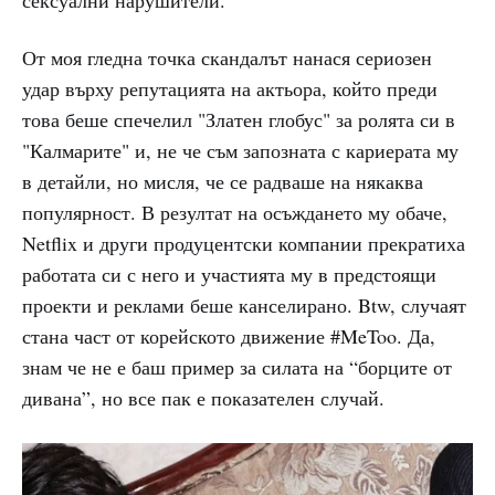
От моя гледна точка скандалът нанася сериозен
удар върху репутацията на актьора, който преди
това беше спечелил "Златен глобус" за ролята си в
"Калмарите" и, не че съм запозната с кариерата му
в детайли, но мисля, че се радваше на някаква
популярност. В резултат на осъждането му обаче,
Netflix и други продуцентски компании прекратиха
работата си с него и участията му в предстоящи
проекти и реклами беше канселирано. Btw, случаят
стана част от корейското движение #MeToo. Да,
знам че не е баш пример за силата на “борците от
дивана”, но все пак е показателен случай.