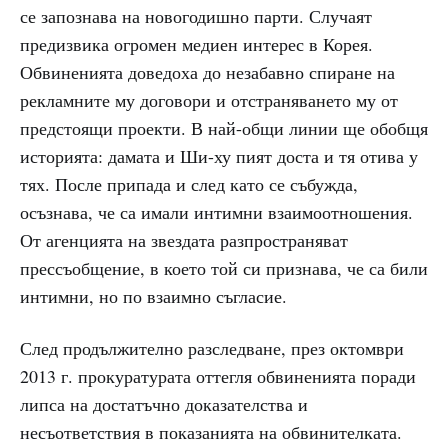
се запознава на новогодишно парти. Случаят
предизвика огромен медиен интерес в Корея.
Обвиненията доведоха до незабавно спиране на
рекламните му договори и отстраняването му от
предстоящи проекти. В най-общи линии ще обобщя
историята: дамата и Ши-ху пият доста и тя отива у
тях. После припада и след като се събужда,
осъзнава, че са имали интимни взаимоотношения.
От агенцията на звездата разпространяват
прессъобщение, в което той си признава, че са били
интимни, но по взаимно съгласие.
След продължително разследване, през октомври
2013 г. прокуратурата оттегля обвиненията поради
липса на достатъчно доказателства и
несъответствия в показанията на обвинителката.