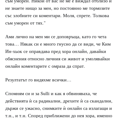
съм уморен. Никой от вас не ме е виждал отблизо и
не знаете нищо за мен, но постоянно ме тормозите
със злобните си коментари. Моля, спрете. Толкова
съм уморен от тях."
Ами лично на мен ми се доповръща, като го чета
това… Някак си е много гнусно да се види, че Ким
Ин-хьок се оправдава пред хора онлайн, давайки
обяснения относно личния си живот и умолявайки
онлайн коментарите с омраза да спрат.
Резултатът го видяхме всички…
Спомням си и за Sulli и как я обвиняваха, че
действията ѝ са радикални, дрехите ѝ са скандални,
държи се ужасно, снимките ѝ онлайн са излагащи и
т.н., и т.н. Според приближени до нея хора, именно