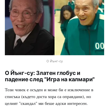
О Йънг-су
О Йънг-су: Златен глобус и
падение след "Игра на калмари"
Този човек е осъден и може би е изключение в
списъка (където доста хора са оправдани), но
целият "скандал" ми беше адски интересен.