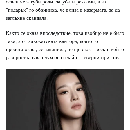
освен че загуби роли, загуби и реклами, а за
"подарък" го обвиниха, че влиза в казармата, за да
заглъхне скандала.
Както се оказа впоследствие, това изобщо не е било
така, а от адвокатската кантора, която го
представлява, се заканиха, че ще съдят всеки, който
разпространява слухове онлайн. Неверни при това.