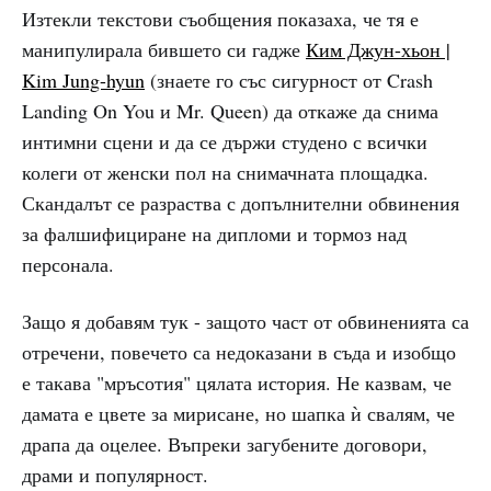
Изтекли текстови съобщения показаха, че тя е
манипулирала бившето си гадже
Ким Джун-хьон |
Kim Jung-hyun
(знаете го със сигурност от Crash
Landing On You и Mr. Queen) да откаже да снима
интимни сцени и да се държи студено с всички
колеги от женски пол на снимачната площадка.
Скандалът се разраства с допълнителни обвинения
за фалшифициране на дипломи и тормоз над
персонала.
Защо я добавям тук - защото част от обвиненията са
отречени, повечето са недоказани в съда и изобщо
е такава "мръсотия" цялата история. Не казвам, че
дамата е цвете за мирисане, но шапка ѝ свалям, че
драпа да оцелее. Въпреки загубените договори,
драми и популярност.