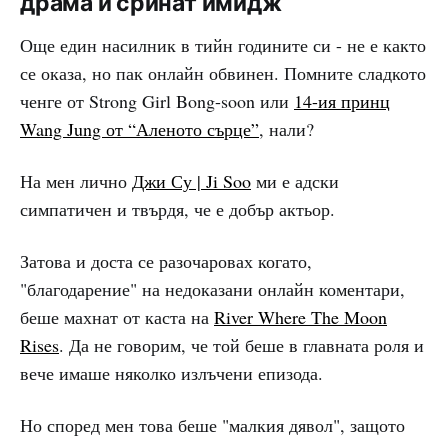
драма и сринат имидж
Още един насилник в тийн годините си - не е както
се оказа, но пак онлайн обвинен. Помните сладкото
ченге от Strong Girl Bong-soon или
14-ия принц
Wang Jung от “Аленото сърце”
, нали?
На мен лично
Джи Су | Ji Soo
ми е адски
симпатичен и твърдя, че е добър актьор.
Затова и доста се разочаровах когато,
"благодарение" на недоказани онлайн коментари,
беше махнат от каста на
River Where The Moon
Rises
. Да не говорим, че той беше в главната роля и
вече имаше няколко излъчени епизода.
Но според мен това беше "малкия дявол", защото