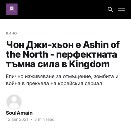
кино
Чон Джи-хьон е Ashin of
the North - перфектната
тъмна сила в Kingdom
Епично изживяване за отмъщение, зомбита и
война в прекуела на корейския сериал
SoulAmain
12 авг 2021
•
3 min read