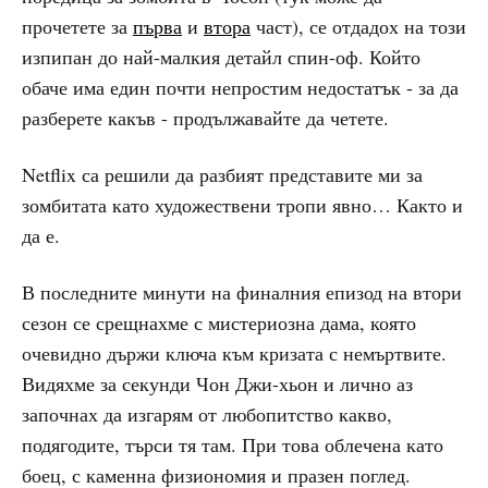
прочетете за
първа
и
втора
част), се отдадох на този
изпипан до най-малкия детайл спин-оф. Който
обаче има един почти непростим недостатък - за да
разберете какъв - продължавайте да четете.
Netflix
са решили да разбият представите ми за
зомбитата като художествени тропи явно… Както и
да е.
В последните минути на финалния епизод на втори
сезон се срещнахме с мистериозна дама, която
очевидно държи ключа към кризата с немъртвите.
Видяхме за секунди Чон Джи-хьон и лично аз
започнах да изгарям от любопитство какво,
подягодите, търси тя там. При това облечена като
боец, с каменна физиономия и празен поглед.