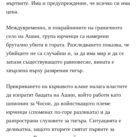
мъртвите. Има и предупреждение, че всичко си има
цена.
Междувременно, в покрайнините на граничното
село на Ашин, група юрченци са намерени
брутално убити в гората. Разследването показва, че
убийците не са случайни и, за да има мир и да се
запази съществуващото равновесие, вината е
хвърлена върху разярения тигър.
Прикриването на кървавото клане налага властите
да изпратят бащата на Ашин, който работи като
шпионин за Чосон, до войнстващото племе
юрченци (споменах по-горе разликата) и да
разпространи слуховете за тигъра. Ситуацията е
деликатна, защото вторите смятат първите за