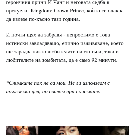
героичния принц И Чанг и неговата съдба в
прекуела Kingdom: Crown Prince, който се очаква
да излезе по-късно тази година.
И почти щях да забравя - непростимо е това
истински завладяващо, епично изживяване, което
ще зарадва както любителите на екшъна, така и
любителите на зомбитата, да е само 92 минути.
*Снимките пак не са мои. Не ги използвам с
търговска цел, но свалям при поискване.