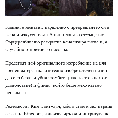
Годините минават, паралелно с превръщането си в
жена и изкусен воин Ашин планира отмъщение.
Сърцеразбиващо разкритие канализира гнева ѝ, а
случайно откритие го насочва.
Предстоят най-оригиналното изтребление на цял
военен лагер, изключително изобретателен начин
да се съберат и убият зомбита (чак настръхнах от
удоволствие) и финал, който беше меко казано
неочакван.
Режисьорът
Ким Сонг–хун
, който стои и зад първия
сезон на Kingdom, използва дръзка и интригуваща