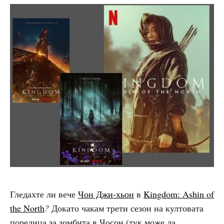
Гледахте ли вече
Чон Джи-хьон
в
Kingdom: Ashin of
the North
?
Докато чакам трети сезон на култовата
поредица за зомбита в Чосон (тук може да