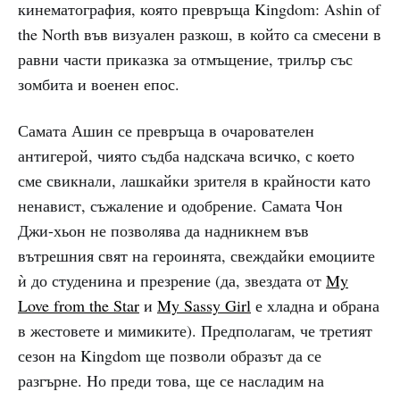
кинематография, която превръща Kingdom: Ashin of
the North във визуален разкош, в който са смесени в
равни части приказка за отмъщение, трилър със
зомбита и военен епос.
Самата Ашин се превръща в очарователен
антигерой, чиято съдба надскача всичко, с което
сме свикнали, лашкайки зрителя в крайности като
ненавист, съжаление и одобрение. Самата Чон
Джи-хьон не позволява да надникнем във
вътрешния свят на героинята, свеждайки емоциите
ѝ до студенина и презрение (да, звездата от
My
Love from the Star
и
My Sassy Girl
е хладна и обрана
в жестовете и мимиките). Предполагам, че третият
сезон на Kingdom ще позволи образът да се
разгърне. Но преди това, ще се насладим на