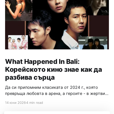
What Happened In Bali:
Корейското кино знае как да
разбива сърца
Да си припомним класиката от 2024 г., която
превръща любовта в арена, а героите - в жертви
на собствените си желания.
14 юни 2026
4 min read