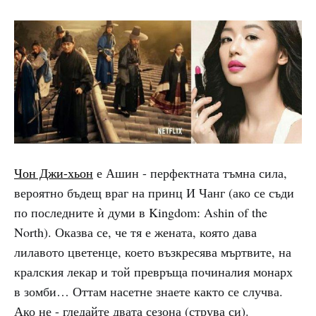
Чон Джи-хьон
е Ашин - перфектната тъмна сила,
вероятно бъдещ враг на принц И Чанг (ако се съди
по последните ѝ думи в Kingdom: Ashin of the
North). Оказва се, че тя е жената, която дава
лилавото цветенце, което възкресява мъртвите, на
кралския лекар и той превръща починалия монарх
в зомби… Оттам насетне знаете както се случва.
Ако не - гледайте двата сезона (струва си).