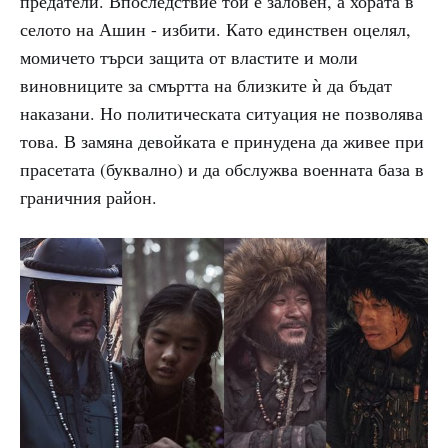
предатели. Впоследствие той е заловен, а хората в
селото на Ашин - избити. Като единствен оцелял,
момичето търси защита от властите и моли
виновниците за смъртта на близките ѝ да бъдат
наказани. Но политическата ситуация не позволява
това. В замяна девойката е принудена да живее при
прасетата (буквално) и да обслужва военната база в
граничния район.