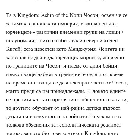
Та в Kingdom: Ashin of the North
Чосон, освен че се
занимава с японската империя, е заплашен и от
юрченците - различни племенни групи на ловци /
полуномади, които са обитавали североизточен
Китай, сега известен като Манджурия. Лентата ни
запознава с два вида юрченци: мирните, живеещи
по границите на Чосон; и племе от диви бойци,
извършващи набези в граничните села и от време
на време опитващи се да анексират части от Чосон,
които преди са им принадлежали. И докато едните
се препитават като презряни от обществото касапи,
то другите обучават от най-ранна детска възраст
децата си в изкуството на войната. Впускам се в
толкова обяснения за геополитическата реалност
тогава, защото без този контекст Kingdom, като