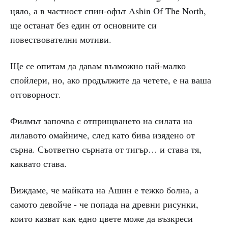
цяло, а в частност спин-офът Ashin Of The North,
ще останат без един от основните си
повествователни мотиви.
Ще се опитам да давам възможно най-малко
спойлери, но, ако продължите да четете, е на ваша
отговорност.
Филмът започва с отприщването на силата на
лилавото омайниче, след като бива изядено от
сърна. Съответно сърната от тигър… и става тя,
каквато става.
Виждаме, че майката на Ашин е тежко болна, а
самото девойче - че попада на древни рисунки,
които казват как едно цвете може да възкреси