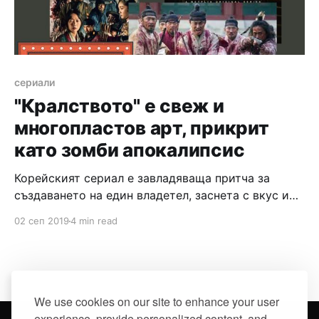
сериали
"Кралството" е свеж и
многопластов арт, прикрит
като зомби апокалипсис
Корейският сериал е завладяваща притча за
създаването на един владетел, заснета с вкус и
мисъл и успяваща да държи на нокти до
02 сеп 2019
4 min read
последния фрейм.
We use cookies on our site to enhance your user
experience, provide personalized content, and