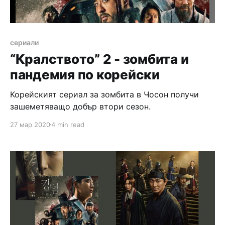
сериали
“Кралството” 2 - зомбита и
пандемия по корейски
Корейският сериал за зомбита в Чосон получи
зашеметяващо добър втори сезон.
27 мар 2020
4 min read