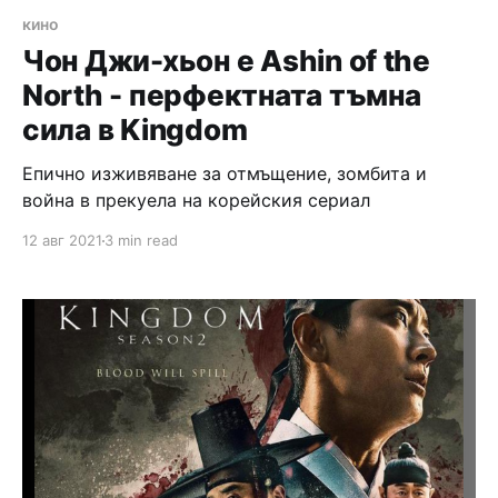
кино
Чон Джи-хьон е Ashin of the
North - перфектната тъмна
сила в Kingdom
Епично изживяване за отмъщение, зомбита и
война в прекуела на корейския сериал
12 авг 2021
3 min read