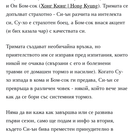
и Он Бом-сок (
Хонг Кюнг | Hong Kyung
). Тримата се
допълват страхотно - Си-ън разчита на интелекта
си, Су-хо е страхотен боец, а Бом-сок внася акцент
(и бих казала чар) с качествата си.
Тримата създават необичайна връзка, но
приятелството им се изправя пред изпитания, които
никой не очаква (свързани с его и болезнени
травми от домашен тормоз и насилие). Когато Су-
хо изпада в кома и Бом-сок ги предава, Си-ън се
превръща в различен човек - някой, който вече знае
как да се бори със системния тормоз.
Няма да ви кажа как завършва или се развива
първи сезон, само ще подам и инфо за втория,
където Си-ън бива преместен принудително в