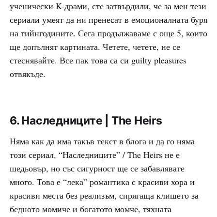
ученически K-драми, сте затвърдили, че за мен тези
сериали умеят да ни пренесат в емоционалната буря
на тийнгодините. Сега продължаваме с още 5, които
ще допълнят картината. Четете, четете, не се
стеснявайте. Все пак това са си guilty pleasures
отвякъде.
6. Наследниците | The Heirs
Няма как да има такъв текст в блога и да го няма
този сериал. “Наследниците” / The Heirs не е
шедьовър, но със сигурност ще се забавлявате
много. Това е “лека” романтика с красиви хора и
красиви места без реализъм, спрягаща клишето за
бедното момиче и богатото момче, тяхната