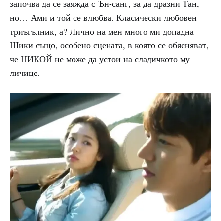
започва да се заяжда с Ън-санг, за да дразни Тан,
но… Ами и той се влюбва. Класически любовен
триъгълник, а? Лично на мен много ми допадна
Шики също, особено сцената, в която се обясняват,
че НИКОЙ не може да устои на сладичкото му
личице.