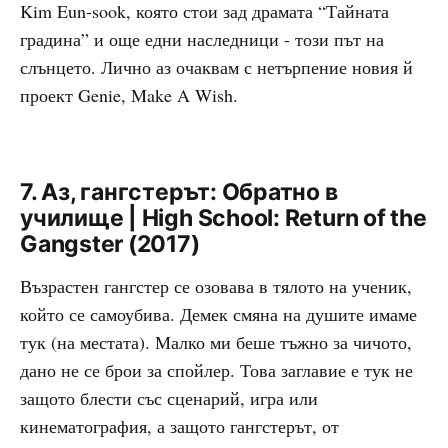
Kim Eun-sook, която стои зад драмата “Тайната
градина” и още едни наследници - този път на
слънцето. Лично аз очаквам с нетърпение новия й
проект Genie, Make A Wish.
7. Аз, гангстерът: Обратно в
училище | High School: Return of the
Gangster (2017)
Възрастен гангстер се озовава в тялото на ученик,
който се самоубива. Демек смяна на душите имаме
тук (на местата). Малко ми беше тъжно за чичото,
дано не се брои за спойлер. Това заглавие е тук не
защото блести със сценарий, игра или
кинематография, а защото гангстерът, от