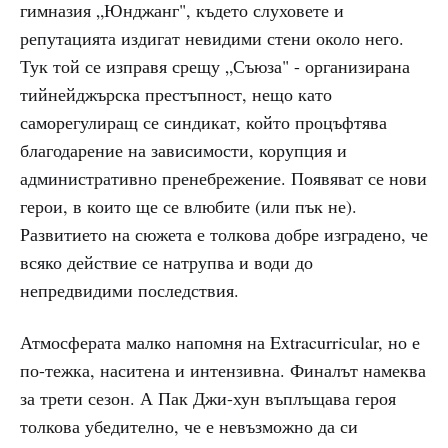
гимназия „Юнджанг", където слуховете и
репутацията издигат невидими стени около него.
Тук той се изправя срещу „Съюза" - организирана
тийнейджърска престъпност, нещо като
саморегулиращ се синдикат, който процъфтява
благодарение на зависимости, корупция и
административно пренебрежение. Появяват се нови
герои, в които ще се влюбите (или пък не).
Развитието на сюжета е толкова добре изградено, че
всяко действие се натрупва и води до
непредвидими последствия.
Атмосферата малко напомня на Extracurricular, но е
по-тежка, наситена и интензивна. Финалът намеква
за трети сезон. А Пак Джи-хун въплъщава героя
толкова убедително, че е невъзможно да си