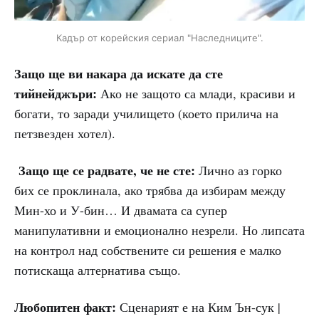
Кадър от корейския сериал "Наследниците".
Защо ще ви накара да искате да сте
тийнейджъри:
Ако не защото са млади, красиви и
богати, то заради училището (което прилича на
петзвезден хотел).
Защо ще се радвате, че не сте:
Лично аз горко
бих се проклинала, ако трябва да избирам между
Мин-хо и У-бин… И двамата са супер
манипулативни и емоционално незрели. Но липсата
на контрол над собствените си решения е малко
потискаща алтернатива също.
Любопитен факт:
Сценарият е на Ким Ън-сук |