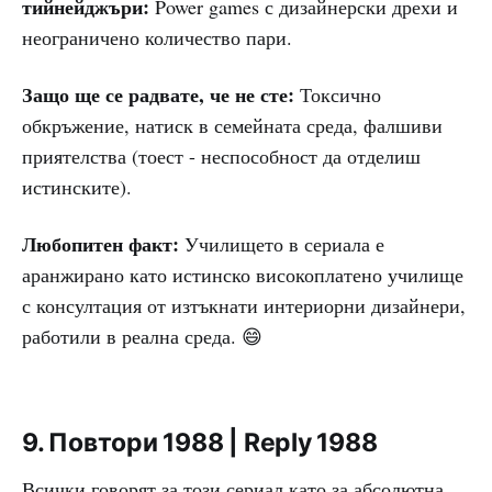
тийнейджъри:
Power games с дизайнерски дрехи и
неограничено количество пари.
Защо ще се радвате, че не сте:
Токсично
обкръжение, натиск в семейната среда, фалшиви
приятелства (тоест - неспособност да отделиш
истинските).
Любопитен факт:
Училището в сериала е
аранжирано като истинско високоплатено училище
с консултация от изтъкнати интериорни дизайнери,
работили в реална среда. 😄
9. Повтори 1988 | Reply 1988
Всички говорят за този сериал като за абсолютна