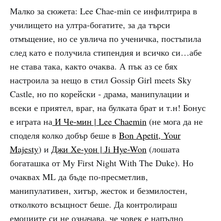
Малко за сюжета: Lee Chae-min се инфилтрира в
училището на ултра-богатите, за да търси
отмъщение, но се увлича по ученичка, постъпила
след като е получила стипендия и всичко си…абе
не става така, както очаква. А пък аз се бях
настроила за нещо в стил Gossip Girl meets Sky
Castle, но по корейски - драма, манипулации и
всеки е приятел, враг, на булката брат и т.н! Бонус
е играта на
И Че-мин | Lee Chaemin
(не мога да не
споделя колко добър беше в
Bon Apetit, Your
Majesty
) и
Джи Хе-уон | Ji Hye-Won
(лошата
богаташка от My First Night With The Duke). Но
очаквах ML да бъде по-пресметлив,
манипулативен, хитър, жесток и безмилостен,
отколкото всъщност беше. Да контролираш
емоциите си не означава, че човек е напълно