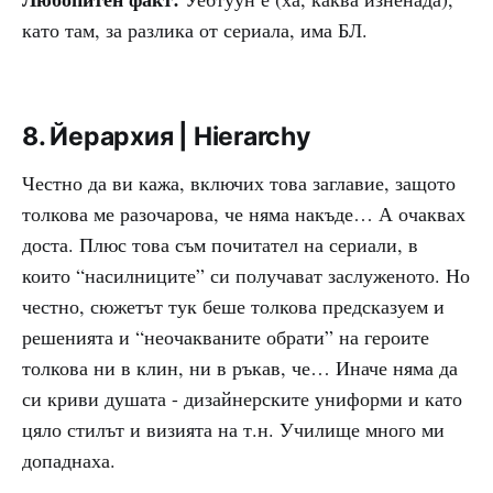
като там, за разлика от сериала, има БЛ.
8. Йерархия | Hierarchy
Честно да ви кажа, включих това заглавие, защото
толкова ме разочарова, че няма накъде… А очаквах
доста. Плюс това съм почитател на сериали, в
които “насилниците” си получават заслуженото. Но
честно, сюжетът тук беше толкова предсказуем и
решенията и “неочакваните обрати” на героите
толкова ни в клин, ни в ръкав, че… Иначе няма да
си криви душата - дизайнерските униформи и като
цяло стилът и визията на т.н. Училище много ми
допаднаха.