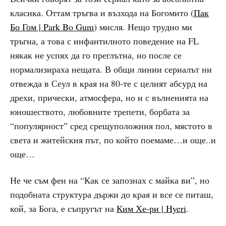
класика. Оттам тръгва и възхода на Богомито (
Пак
Бо Гом | Park Bo Gum
) мисля. Нещо трудно ми
тръгна, а това с инфантилното поведение на FL
някак не успях да го преглътна, но после се
нормализираха нещата. В общи линии сериалът ни
отвежда в Сеул в края на 80-те с целият абсурд на
дрехи, прически, атмосфера, но и с вълненията на
юношеството, любовните трепети, борбата за
“популярност” сред срещуположния пол, мястото в
света и житейския път, по който поемаме…и още..и
още…
Не че съм фен на “Как се запознах с майка ви”, но
подобната структура държи до края и все се питаш,
кой, за Бога, е съпругът на
Ким Хе-ри | Hyeri
.