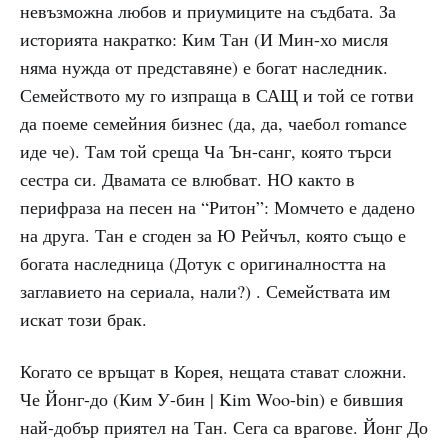
невъзможна любов и приумиците на съдбата. За
историята накратко: Ким Тан (И Мин-хо мисля
няма нужда от представяне) е богат наследник.
Семейството му го изпраща в САЩ и той се готви
да поеме семейния бизнес (да, да, чаебол romance
иде че). Там той среща Ча Ън-санг, която търси
сестра си. Двамата се влюбват. НО както в
перифраза на песен на “Ритон”: Момчето е дадено
на друга. Тан е сгоден за Ю Рейчъл, която също е
богата наследница (Дотук с оригиналността на
заглавието на сериала, нали?) . Семействата им
искат този брак.
Когато се връщат в Корея, нещата стават сложни.
Че Йонг-до (Ким У-бин | Kim Woo-bin) е бившия
най-добър приятел на Тан. Сега са врагове. Йонг До