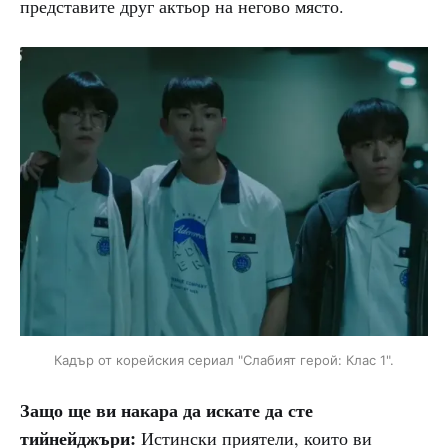
представите друг актьор на негово място.
Кадър от корейския сериал "Слабият герой: Клас 1".
Защо ще ви накара да искате да сте
тийнейджъри:
Истински приятели, които ви