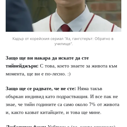
Кадър от корейския сериал "Аз, гангстерът: Обратно в 
училище".
Защо ще ви накара да искате да сте
тийнейджъри:
С това, което знаете за живота към
момента, ще ви е по-лесно. :)
Защо ще се радвате, че не сте:
Няма такъв
объркан индивид като подрастващия. И все пак не
знае, че тийн годините са само около 7% от живота
и, както казват китайците, и това ще мине.
Любопитен факт:
Уебтуун е (ха, каква изненада),