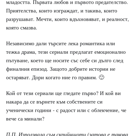
младостта. Първата любов и първото предателство.
Приятелства, които изграждат, и такива, които
разрушават. Мечти, които вдъхновяват, и реалност,
която смазва.
Независимо дали търсите лека романтика или
тежка драма, тези сериали предлагат емоционално
пътуване, което ще носите със себе си дълго след
финалния епизод. Защото добрите истории не
остаряват. Дори когато ние го правим. 🙂
Кой от тези сериали ще гледате първо? И кой ви
накара да се върнете към собствените си
ученически години - с радост или с облекчение, че
вече са минали?
П.П. Използвала съм скрийншоти (затова е такова