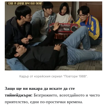
Кадър от корейския сериал "Повтори 1988".
Защо ще ви накара да искате да сте
тийнейджъри:
Безгрижието, всеотдайното и чисто
приятелство, едни по-простички времена.