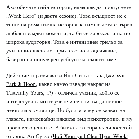
Ако обичате тийн истории, няма как да пропуснете
„Weak Hero" (и двата сезона). Това всъщност не е
типична романтична история за гимназисти с първа
любов и сладки моменти, та би се харесала и на по-
широка аудитория. Това е интензивен трилър за
училищно насилие, приятелство и оцеляване,
базиран на популярен уебтун със същото име.
Действието разказва за Йон Си-ън (
Пак Джи-хун |
Park Ji Hoon
, какво камео извади накрая на
Tastefully Yours, a?) - отличен ученик, който се
интересува само от учене и се опитва да остане
невидим в училище. Но булитата му се качват на
главата, намесвайки някакъв вид психотропно, и му
провалят оценките. В битката за справедливост той
открива Ан Су-хо (
Чой Хюн-ук | Choi Hyun Wook
)