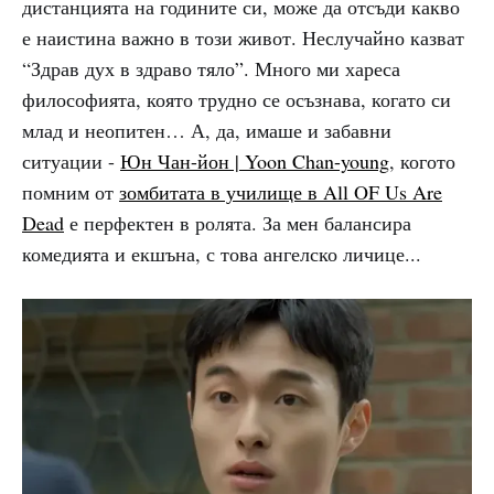
дистанцията на годините си, може да отсъди какво
е наистина важно в този живот. Неслучайно казват
“Здрав дух в здраво тяло”. Много ми хареса
философията, която трудно се осъзнава, когато си
млад и неопитен… А, да, имаше и забавни
ситуации -
Юн Чан-йон | Yoon Chan-young
, когото
помним от
зомбитата в училище в All OF Us Are
Dead
е перфектен в ролята. За мен балансира
комедията и екшъна, с това ангелско личице...