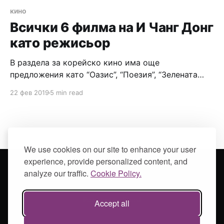
кино
Всички 6 филма на И Чанг Донг
като режисьор
В раздела за корейско кино има още
предложения като “Оазис”, “Поезия”, “Зелената
риба”, “Ментов бонбон”, “Тайното сълнце” и т.н., но
22 фев 2019
5 min read
за мен И Чанг Донг си остава ненадминат
режисьор.
We use cookies on our site to enhance your user
experience, provide personalized content, and
analyze our traffic.
Cookie Policy.
SOULAMAIN
© 2026
Powered by Ghost
Accept all