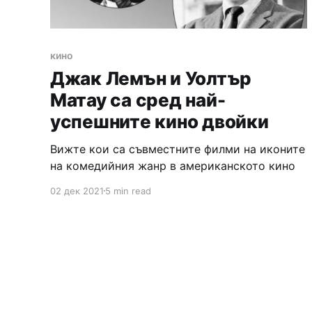
кино
Джак Лемън и Уолтър
Матау са сред най-
успешните кино двойки
Вижте кои са съвместните филми на иконите
на комедийния жанр в американското кино
02 дек 2021
5 min read