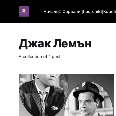
Начало
:: Сериали [has_child]
Корей
Джак Лемън
A collection of 1 post